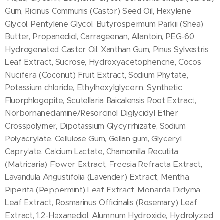
Gum, Ricinus Communis (Castor) Seed Oil, Hexylene
Glycol, Pentylene Glycol, Butyrospermum Parkii (Shea)
Butter, Propanediol, Carrageenan, Allantoin, PEG-60
Hydrogenated Castor Oil, Xanthan Gum, Pinus Sylvestris
Leaf Extract, Sucrose, Hydroxyacetophenone, Cocos
Nucifera (Coconut) Fruit Extract, Sodium Phytate,
Potassium chloride, Ethylhexylglycerin, Synthetic
Fluorphlogopite, Scutellaria Baicalensis Root Extract,
Norbornanediamine/Resorcinol Diglycidyl Ether
Crosspolymer, Dipotassium Glycyrrhizate, Sodium
Polyacrylate, Cellulose Gum, Gellan gum, Glyceryl
Caprylate, Calcium Lactate, Chamomilla Recutita
(Matricaria) Flower Extract, Freesia Refracta Extract,
Lavandula Angustifolia (Lavender) Extract, Mentha
Piperita (Peppermint) Leaf Extract, Monarda Didyma
Leaf Extract, Rosmarinus Officinalis (Rosemary) Leaf
Extract, 1,2-Hexanediol, Aluminum Hydroxide, Hydrolyzed