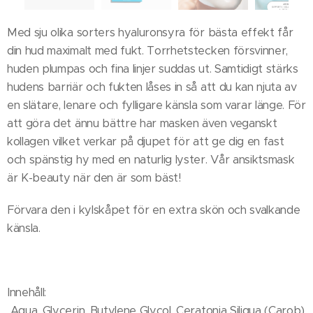
Med sju olika sorters hyaluronsyra för bästa effekt får
din hud maximalt med fukt. Torrhetstecken försvinner,
huden plumpas och fina linjer suddas ut. Samtidigt stärks
hudens barriär och fukten låses in så att du kan njuta av
en slätare, lenare och fylligare känsla som varar länge. För
att göra det ännu bättre har masken även veganskt
kollagen vilket verkar på djupet för att ge dig en fast
och spänstig hy med en naturlig lyster. Vår ansiktsmask
är K-beauty när den är som bäst!
Förvara den i kylskåpet för en extra skön och svalkande
känsla.
Innehåll:
Aqua, Glycerin, Butylene Glycol, Ceratonia Siliqua (Carob)