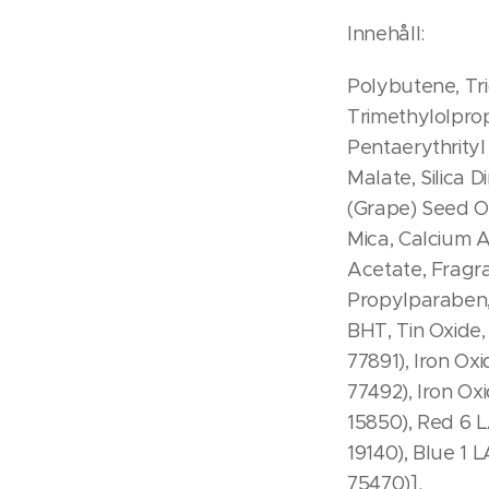
Innehåll:
Polybutene, Tri
Trimethylolprop
Pentaerythrityl 
Malate, Silica Di
(Grape) Seed O
Mica, Calcium 
Acetate, Fragra
Propylparaben
BHT, Tin Oxide,
77891), Iron Oxi
77492), Iron Ox
15850), Red 6 L
19140), Blue 1 
75470)].