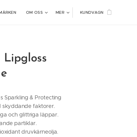
MÄRKEN
OM OSS
MER
KUNDVAGN
 Lipgloss
ne
s Sparkling & Protecting
 skyddande faktorer.
ga och glittriga läppar.
ande partiklar.
oxidant druvkärneolja.