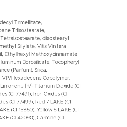
decyl Trimellitate,
ane Triisostearate,
Tetraisostearate, diisostearyl
methyl Silylate, Vitis Vinifera
il, Ethylhexyl Methoxycinnamate,
Aluminum Borosilicate, Tocopheryl
nce (Parfum), Silica,
, VP/Hexadecene Copolymer,
 Limonene [+/- Titanium Dioxide (CI
des (CI 77491), Iron Oxides (CI
ides (CI 77499), Red 7 LAKE (CI
AKE (CI 15850), Yellow 5 LAKE (CI
LAKE (CI 42090), Carmine (CI