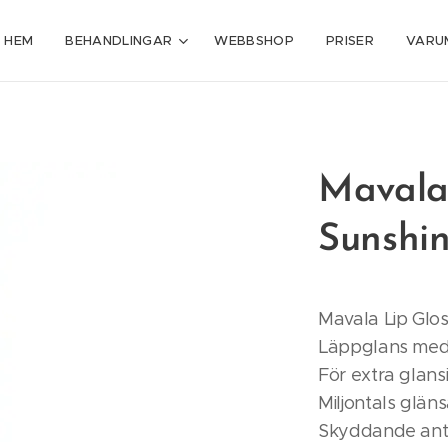
HEM
BEHANDLINGAR
WEBBSHOP
PRISER
VARU
Mavala
Sunshi
Mavala Lip Glos
Läppglans med
För extra glansi
Miljontals gläns
Skyddande anti