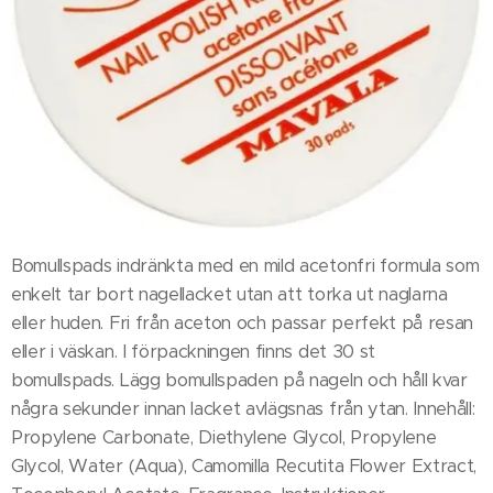
Bomullspads indränkta med en mild acetonfri formula som
enkelt tar bort nagellacket utan att torka ut naglarna
eller huden. Fri från aceton och passar perfekt på resan
eller i väskan. I förpackningen finns det 30 st
bomullspads. Lägg bomullspaden på nageln och håll kvar
några sekunder innan lacket avlägsnas från ytan. Innehåll:
Propylene Carbonate, Diethylene Glycol, Propylene
Glycol, Water (Aqua), Camomilla Recutita Flower Extract,