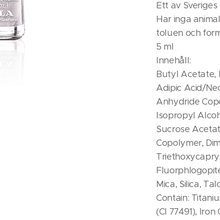
Ett av Sveriges
Har inga animali
toluen och for
5 ml
Innehåll:
Butyl Acetate, 
Adipic Acid/Neo
Anhydride Copol
Isopropyl Alcoh
Sucrose Acetat
Copolymer, Dim
Triethoxycapryl
Fluorphlogopite
Mica, Silica, Ta
Contain: Titaniu
(CI 77491), Iron