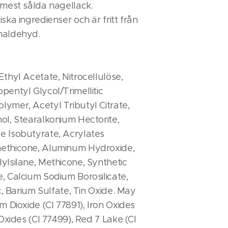
 mest sålda nagellack.
ska ingredienser och är fritt från
maldehyd.
Ethyl Acetate, Nitrocellulöse,
pentyl Glycol/Trimellitic
ymer, Acetyl Tributyl Citrate,
ol, Stearalkonium Hectorite,
e Isobutyrate, Acrylates
ethicone, Aluminum Hydroxide,
ylsilane, Methicone, Synthetic
, Calcium Sodium Borosilicate,
lc, Barium Sulfate, Tin Oxide. May
m Dioxide (CI 77891), Iron Oxides
 Oxides (CI 77499), Red 7 Lake (CI