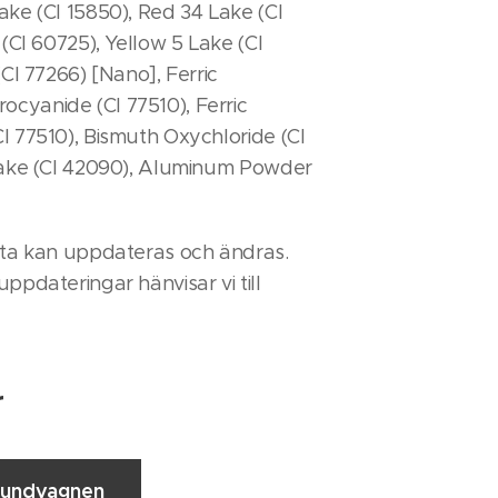
ake (CI 15850), Red 34 Lake (CI
 (CI 60725), Yellow 5 Lake (CI
(CI 77266) [Nano], Ferric
cyanide (CI 77510), Ferric
I 77510), Bismuth Oxychloride (CI
 Lake (CI 42090), Aluminum Powder
sta kan uppdateras och ändras.
ppdateringar hänvisar vi till
r
 kundvagnen