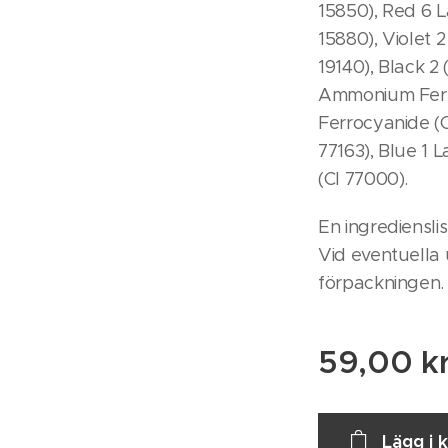
15850), Red 6 L
15880), Violet 2
19140), Black 2 
Ammonium Ferro
Ferrocyanide (C
77163), Blue 1
(CI 77000).
En ingrediensli
Vid eventuella u
förpackningen.
59,00
k
Lägg i