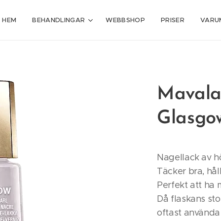
HEM
BEHANDLINGAR
WEBBSHOP
PRISER
VARU
Mavala
Glasgo
Nagellack av hög
Täcker bra, hål
Perfekt att ha 
Då flaskans sto
oftast använda 