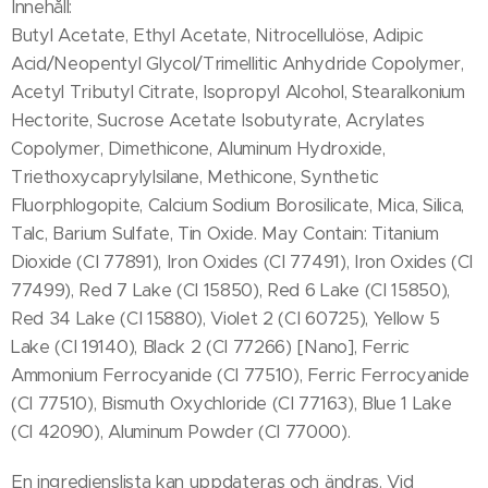
Innehåll:
Butyl Acetate, Ethyl Acetate, Nitrocellulöse, Adipic
Acid/Neopentyl Glycol/Trimellitic Anhydride Copolymer,
Acetyl Tributyl Citrate, Isopropyl Alcohol, Stearalkonium
Hectorite, Sucrose Acetate Isobutyrate, Acrylates
Copolymer, Dimethicone, Aluminum Hydroxide,
Triethoxycaprylylsilane, Methicone, Synthetic
Fluorphlogopite, Calcium Sodium Borosilicate, Mica, Silica,
Talc, Barium Sulfate, Tin Oxide. May Contain: Titanium
Dioxide (CI 77891), Iron Oxides (CI 77491), Iron Oxides (CI
77499), Red 7 Lake (CI 15850), Red 6 Lake (CI 15850),
Red 34 Lake (CI 15880), Violet 2 (CI 60725), Yellow 5
Lake (CI 19140), Black 2 (CI 77266) [Nano], Ferric
Ammonium Ferrocyanide (CI 77510), Ferric Ferrocyanide
(CI 77510), Bismuth Oxychloride (CI 77163), Blue 1 Lake
(CI 42090), Aluminum Powder (CI 77000).
En ingredienslista kan uppdateras och ändras. Vid