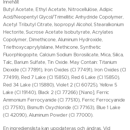
Innehåll:
Butyl Acetate, Ethyl Acetate, Nitrocellulöse, Adipic
Acid/Neopentyl Glycol/Trimellitic Anhydride Copolymer,
Acetyl Tributyl Citrate, Isopropyl Alcohol, Stearalkonium
Hectorite, Sucrose Acetate Isobutyrate, Acrylates
Copolymer, Dimethicone, Aluminum Hydroxide,
Triethoxycaprylylsilane, Methicone, Synthetic
Fluorphlogopite, Calcium Sodium Borosilicate, Mica, Silica,
Talc, Barium Sulfate, Tin Oxide. May Contain: Titanium
Dioxide (CI 77891), Iron Oxides (CI 77491), Iron Oxides (CI
77499), Red 7 Lake (CI 15850), Red 6 Lake (CI 15850),
Red 34 Lake (CI 15880), Violet 2 (CI 60725), Yellow 5
Lake (CI 19140), Black 2 (CI 77266) [Nano], Ferric
Ammonium Ferrocyanide (CI 77510), Ferric Ferrocyanide
(CI 77510), Bismuth Oxychloride (CI 77163), Blue 1 Lake
(CI 42090), Aluminum Powder (CI 77000).
En ingredienslista kan uppdateras och ändras. Vid