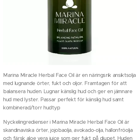
Marina Miracle Herbal Face Oil är en näringsrik ansiktsolja
med lugnande örter, fukt och oljor. Framtagen för att
balansera huden. Lugnar känslig hud och ger en jämnare
hud med lyster. Passar perfekt för känslig hud samt
kombinerad/torr hudtyp
Nyckelingredienser i Marina Miracle Herbal Face Oil är
skandinaviska örter, jojobaolja, avokado-olja, hallonfröolja
och färsk aloe vera juice som ger fukt på djupet. Huden