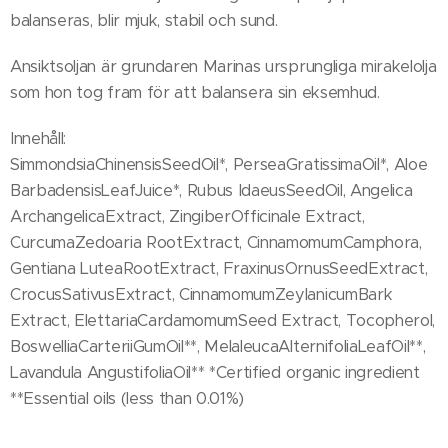
balanseras, blir mjuk, stabil och sund.
Ansiktsoljan är grundaren Marinas ursprungliga mirakelolja
som hon tog fram för att balansera sin eksemhud.
Innehåll:
SimmondsiaChinensisSeedOil*, PerseaGratissimaOil*, Aloe
BarbadensisLeafJuice*, Rubus IdaeusSeedOil, Angelica
ArchangelicaExtract, ZingiberOfficinale Extract,
CurcumaZedoaria RootExtract, CinnamomumCamphora,
Gentiana LuteaRootExtract, FraxinusOrnusSeedExtract,
CrocusSativusExtract, CinnamomumZeylanicumBark
Extract, ElettariaCardamomumSeed Extract, Tocopherol,
BoswelliaCarteriiGumOil**, MelaleucaAlternifoliaLeafOil**,
Lavandula AngustifoliaOil** *Certified organic ingredient
**Essential oils (less than 0.01%)