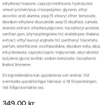
ethylhexyl triazone, caprylyl methicone, hydrolyzed
wheat protein/pvp crosspolymer, glycerin, ethyl
ascorbic acid, alumina, ppg-15 stearyl ether benzoate,
disodium ethylene dicocamide peg-15 disulfate, camelia
sinensis extract, ethylhexylglycerin, tocopheryl acetate,
xanthan gum, phytosphingosine hcl, arabidopsis thaliana
extract, ethyl lauroyl arginate hcl, panthenyl triacetate,
parfum, simethicone, oxothiazolidine, disodium edta, silica,
ethyl linoleate, caprylic/capric triglyceride, oleyl alcohol,
butylene glycol, lecithin, sodium benzoate, tocopherol,
linalool, limonene.
En ingredienslista kan uppdateras och ändras. Vid
eventuella uppdateringar hänvisar vi till förpackningen.
Vid frågor,kontakta oss.
349,00
kr