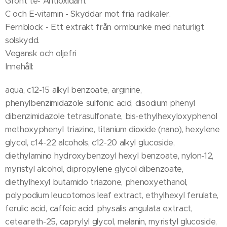
Grönt te- Antioxidant
C och E-vitamin - Skyddar mot fria radikaler.
Fernblock - Ett extrakt från ormbunke med naturligt
solskydd.
Vegansk och oljefri
Innehåll:
aqua, c12-15 alkyl benzoate, arginine,
phenylbenzimidazole sulfonic acid, disodium phenyl
dibenzimidazole tetrasulfonate, bis-ethylhexyloxyphenol
methoxyphenyl triazine, titanium dioxide (nano), hexylene
glycol, c14-22 alcohols, c12-20 alkyl glucoside,
diethylamino hydroxybenzoyl hexyl benzoate, nylon-12,
myristyl alcohol, dipropylene glycol dibenzoate,
diethylhexyl butamido triazone, phenoxyethanol,
polypodium leucotomos leaf extract, ethylhexyl ferulate,
ferulic acid, caffeic acid, physalis angulata extract,
ceteareth-25, caprylyl glycol, melanin, myristyl glucoside,