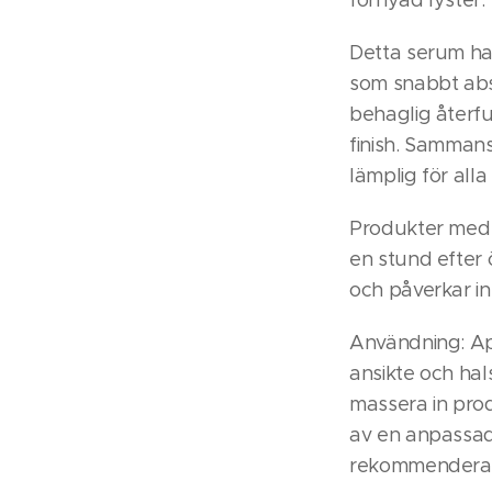
förnyad lyster.
Detta serum ha
som snabbt ab
behaglig återf
finish. Sammans
lämplig för alla
Produkter med C
en stund efter 
och påverkar in
Användning: Ap
ansikte och hal
massera in pro
av en anpassad
rekommenderas