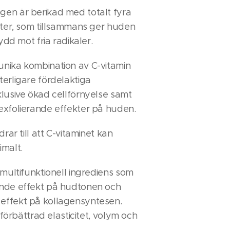
en är berikad med totalt fyra
nter, som tillsammans ger huden
kydd mot fria radikaler.
nika kombination av C-vitamin
erligare fördelaktiga
lusive ökad cellförnyelse samt
exfolierande effekter på huden.
drar till att C-vitaminet kan
imalt.
 multifunktionell ingrediens som
nde effekt på hudtonen och
ffekt på kollagensyntesen.
l förbättrad elasticitet, volym och