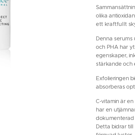
Sammansättning
olika antioxida
ett kraftfullt s
Denna serums u
och PHA har ytt
egenskaper, ink
stärkande och 
Exfolieringen bi
absorberas opt
C-vitamin är en
har en utjämna
dokumenterad e
Detta bidrar til