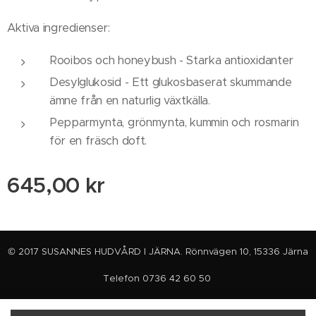
Aktiva ingredienser:
Rooibos och honeybush - Starka antioxidanter
Desylglukosid - Ett glukosbaserat skummande
ämne från en naturlig växtkälla.
Pepparmynta, grönmynta, kummin och rosmarin
för en fräsch doft.
645,00
kr
© 2017 SUSANNES HUDVÅRD I JÄRNA. Rönnvägen 10, 15336 Järna
Telefon 0736 42 60 50