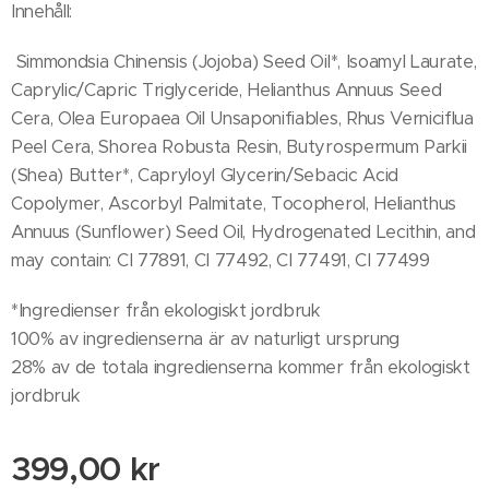
Innehåll:
Simmondsia Chinensis (Jojoba) Seed Oil*, Isoamyl Laurate,
Caprylic/Capric Triglyceride, Helianthus Annuus Seed
Cera, Olea Europaea Oil Unsaponifiables, Rhus Verniciflua
Peel Cera, Shorea Robusta Resin, Butyrospermum Parkii
(Shea) Butter*, Capryloyl Glycerin/Sebacic Acid
Copolymer, Ascorbyl Palmitate, Tocopherol, Helianthus
Annuus (Sunflower) Seed Oil, Hydrogenated Lecithin, and
may contain: CI 77891, CI 77492, CI 77491, CI 77499
*Ingredienser från ekologiskt jordbruk
100% av ingredienserna är av naturligt ursprung​
28% av de totala ingredienserna kommer från ekologiskt
jordbruk
399,00
kr