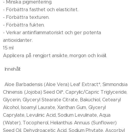
- Minska pigmentering.
- Förbättra fasthet och elasticitet.
- Förbättra texturen.
- Förbättra fukten.
- Verkar antiinflammatoriskt och ger potenta
antioxidanter.
15 ml
Applicera på rengjort ansikte, morgon och kväll.
Innehåll:
Aloe Barbadensis (Aloe Vera) Leaf Extract*, Simmondsia
Chinensis (Jojoba) Seed Oil*, Caprylic/Capric Triglyceride,
Glycerin, Glyceryl Stearate Citrate, Bakuchiol, Cetearyl
Alcohol, Isoamyl Laurate, Xanthan Gum, Glyceryl
Caprylate, Levulinic Acid, Sodium Levulinate, Aqua
(Water), Tocopherol, Helianthus Annuus (Sunflower)
Seed Oil, Dehydroacetic Acid, Sodium Phytate, Ascorbyl