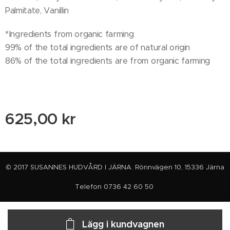
Palmitate, Vanillin
*Ingredients from organic farming
99% of the total ingredients are of natural origin
86% of the total ingredients are from organic farming
625,00
kr
© 2017 SUSANNES HUDVÅRD I JÄRNA. Rönnvägen 10, 15336 Järna
Telefon 0736 42 60 50
Lägg i kundvagnen