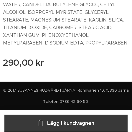
WATER, CANDELILIA, BUTYLENE GLYCOL, CETYL
ALCOHOL, ISOPROPYL MYRISTATE, GLYCERYL
STEARATE, MAGNESIUM STEARATE, KAOLIN, SILICA,
TITANIUM DIOXIDE, CARBOMER, STEARIC ACID,
XANTHAN GUM, PHENOXYETHANOL,
METYLPARABEN, DISODIUM EDTA, PROPYLPARABEN.
290,00
kr
© 2017 SUSANNES HUDVÅRD I JÄRNA. Rönnvägen 10, 15336 Järna
Telefon 0736 42 60 50
Lägg i kundvagnen