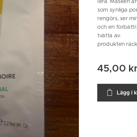
lera. Masken a
som synliga po
rengörs, ser min
och en förbättr
tvätta av.
produkten räcke
45,00
k
Lägg i