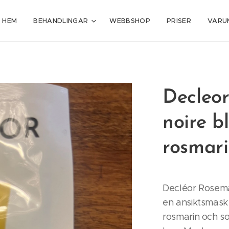
HEM
BEHANDLINGAR
WEBBSHOP
PRISER
VARU
Decleor
noire b
rosmari
Decléor Rosemar
en ansiktsmask 
rosmarin och so