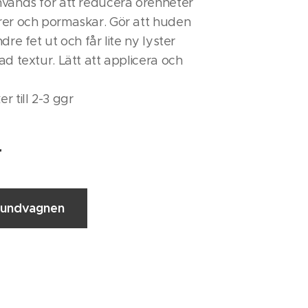
nvänds för att reducera orenheter
rer och pormaskar. Gör att huden
dre fet ut och får lite ny lyster
ad textur. Lätt att applicera och
r till 2-3 ggr
r
 kundvagnen