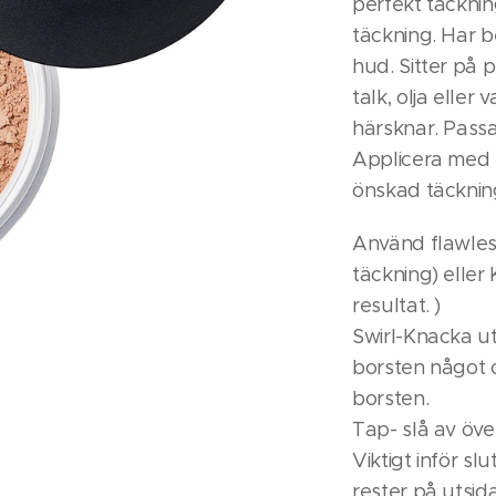
perfekt täcknin
täckning. Har b
hud. Sitter på p
talk, olja eller
härsknar. Passa
Applicera med S
önskad täcknin
Använd flawless
täckning) eller
resultat. )
Swirl-Knacka ut 
borsten något o
borsten.
Tap- slå av öve
Viktigt inför sl
rester på utsid