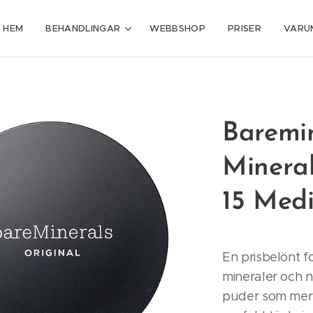
HEM
BEHANDLINGAR
WEBBSHOP
PRISER
VARU
Baremin
Minera
15 Med
En prisbelönt 
mineraler och n
puder som mer 