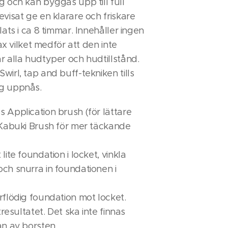
g och kan byggas upp till full
evisat ge en klarare och friskare
lats i ca 8 timmar. Innehåller ingen
 vax vilket medför att den inte
r alla hudtyper och hudtillstånd.
wirl, tap and buff-tekniken tills
g uppnås.
 Application brush (för lättare
 Kabuki Brush för mer täckande
lite foundation i locket, vinkla
ch snurra in foundationen i
rflödig foundation mot locket.
utresultatet. Det ska inte finnas
an av borsten.