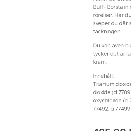
Buff- Borsta in
rörelser. Har du
sveper du där si
täckningen.
Du kan även bl
tycker det är l
kräm.
Innehåll:
Titanium dioxide
dioxide (ci 7789
oxychloride (ci 7
77492; ci 77499)