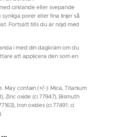
 med cirklande eller svepande
 synliga porer eller fina linjer så
st. Fortsätt tills du är nöjd med
anda i med din dagkräm om du
ättare att applicera den som en
. May contain (+/-): Mica, Titanium
1), Zinc oxide (ci 77947), Bismuth
7163), Iron oxides (ci 77491; ci
.