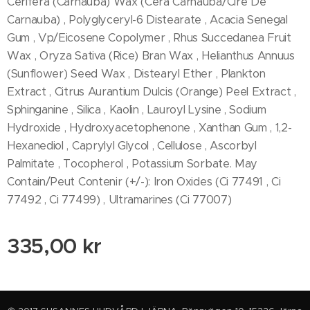
Cerifera (Carnauba) Wax (Cera Carnauba/Cire De
Carnauba) , Polyglyceryl-6 Distearate , Acacia Senegal
Gum , Vp/Eicosene Copolymer , Rhus Succedanea Fruit
Wax , Oryza Sativa (Rice) Bran Wax , Helianthus Annuus
(Sunflower) Seed Wax , Distearyl Ether , Plankton
Extract , Citrus Aurantium Dulcis (Orange) Peel Extract ,
Sphinganine , Silica , Kaolin , Lauroyl Lysine , Sodium
Hydroxide , Hydroxyacetophenone , Xanthan Gum , 1,2-
Hexanediol , Caprylyl Glycol , Cellulose , Ascorbyl
Palmitate , Tocopherol , Potassium Sorbate. May
Contain/Peut Contenir (+/-): Iron Oxides (Ci 77491 , Ci
77492 , Ci 77499) , Ultramarines (Ci 77007)
335,00
kr