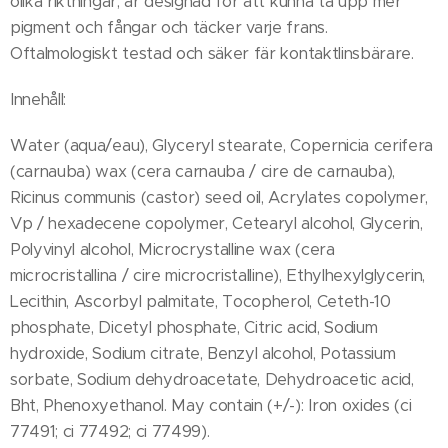
olika riktningar, är designad för att kunna ta upp mer
pigment och fångar och täcker varje frans.
Oftalmologiskt testad och säker fär kontaktlinsbärare.
Innehåll:
Water (aqua/eau), Glyceryl stearate, Copernicia cerifera
(carnauba) wax (cera carnauba / cire de carnauba),
Ricinus communis (castor) seed oil, Acrylates copolymer,
Vp / hexadecene copolymer, Cetearyl alcohol, Glycerin,
Polyvinyl alcohol, Microcrystalline wax (cera
microcristallina / cire microcristalline), Ethylhexylglycerin,
Lecithin, Ascorbyl palmitate, Tocopherol, Ceteth-10
phosphate, Dicetyl phosphate, Citric acid, Sodium
hydroxide, Sodium citrate, Benzyl alcohol, Potassium
sorbate, Sodium dehydroacetate, Dehydroacetic acid,
Bht, Phenoxyethanol. May contain (+/-): Iron oxides (ci
77491; ci 77492; ci 77499).