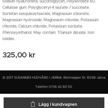
Sodium hyaluronate, Succinoglycan, Polysorbate 60,
Cellulose gum, Polyglyceryl-4 laurate / succinate,
Sorbitan sesquiisostearate, Magnesium stearate,
Magnesium hydroxide, Magnesium chloride, Potassium
chloride, Calcium chloride, Potassium sorbate,
Phenoxyethanol. May contain: Titanium dioxide, Iron
oxides.
325,00
kr
© 2017 SUSANNES HUDVÅRD I JÄRNA. Rönnvägen 10, 15336 Järna
Telefon 0736 42 60 50
Lägg i kundvagnen