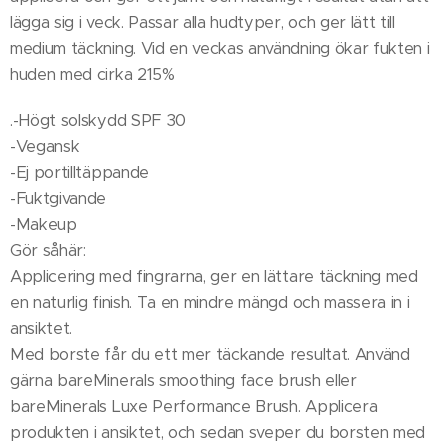
lägga sig i veck. Passar alla hudtyper, och ger lätt till
medium täckning. Vid en veckas användning ökar fukten i
huden med cirka 215%
.-Högt solskydd SPF 30
-Vegansk
-Ej portilltäppande
-Fuktgivande
-Makeup
Gör såhär:
Applicering med fingrarna, ger en lättare täckning med
en naturlig finish. Ta en mindre mängd och massera in i
ansiktet.
Med borste får du ett mer täckande resultat. Använd
gärna bareMinerals smoothing face brush eller
bareMinerals Luxe Performance Brush. Applicera
produkten i ansiktet, och sedan sveper du borsten med