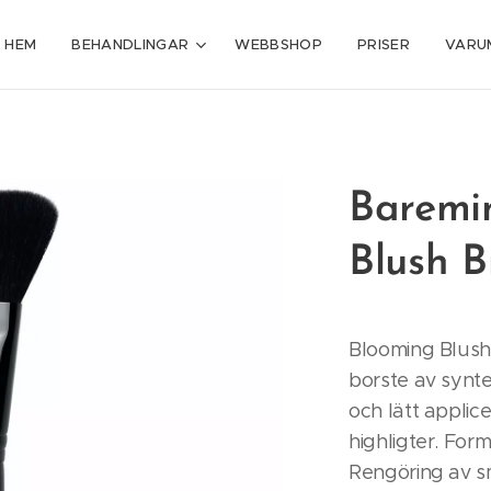
HEM
BEHANDLINGAR
WEBBSHOP
PRISER
VARU
Baremi
Blush B
Blooming Blush
borste av synte
och lätt applic
highligter. Form
Rengöring av s