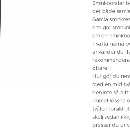
Sminkborstar b
det både samlas
Gamla sminkres
och gör sminkn
om din sminkbor
Tvätta gärna b
använder du fl
rekommenderar 
oftare.
Hur gör du ren
Med en mild två
den inte så allt
limmet lossna o
tvålen försiktig
skölj sedan rikl
pressar du ur 