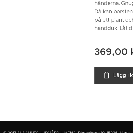
händerna. Gnug
Då kan borsten 
på ett plant o
handduk. Låt de
369,00
Lägg i
© 2017 SUSANNES HUDVÅRD I JÄRNA. Rönnvägen 10, 15336 Järna