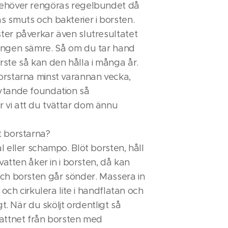
ehöver rengöras regelbundet då
 smuts och bakterier i borsten.
ter påverkar även slutresultatet
ingen sämre. Så om du tar hand
ste så kan den hålla i många år.
orstarna minst varannan vecka,
ytande foundation så
vi att du tvättar dom ännu
t borstarna?
l eller schampo. Blöt borsten, håll
 vatten åker in i borsten, då kan
ch borsten går sönder. Massera in
t och cirkulera lite i handflatan och
igt. När du sköljt ordentligt så
vattnet från borsten med