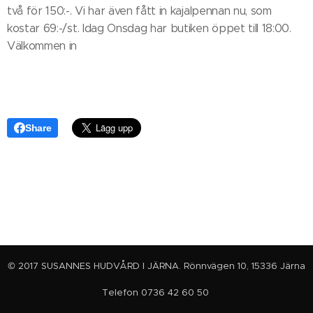
två för 150:-. Vi har även fått in kajalpennan nu, som
kostar 69:-/st. Idag Onsdag har butiken öppet till 18:00.
Välkommen in
Share
© 2017 SUSANNES HUDVÅRD I JÄRNA. Rönnvägen 10, 15336 Järna
Telefon 0736 42 60 50